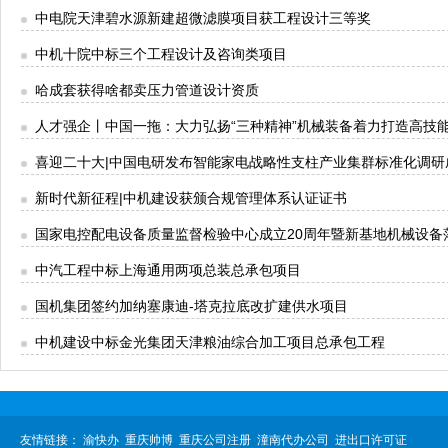
中电院天津碧水源新建超微滤膜项目获工程设计三等奖
中机十院中标三个工程设计及咨询类项目
哈成套获得啥都卖压力管道设计资质
人才强企丨中国一拖：大力弘扬“三种精神”机械装备着力打造高技
喜迎二十大|中国电研发布智能家电战略性支柱产业集群标准化调研
新时代新征程|中机建设获颁合规管理体系认证证书
国家电控配电设备质量监督检验中心成立20周年暨新基地机械设备
中汽工程中标上海通用两项总装总承包项目
国机集团签约加纳塞康迪-塔克拉底改扩建供水项目
中机建设中标金光集团天津粮油综合加工项目总承包工程
友情链接：
渝快办
重庆帅博
重庆公司注册
潼南代办公司
进出口许可证