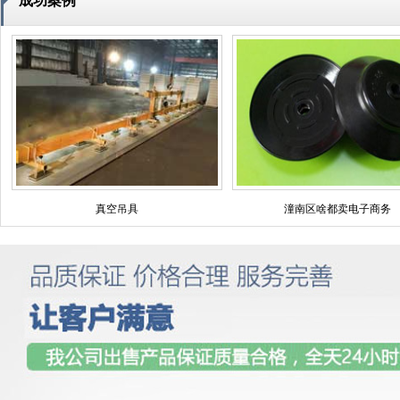
成功案例
真空吊具
潼南区啥都卖电子商务