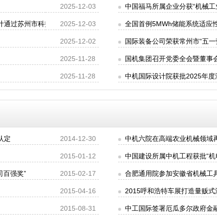
2025-12-03
中国福马所属企业分获“机械工
设计通过苏州市科技攻关项目立项报批
2025-12-03
全国首例5MWh储能系统适应
2025-12-02
国际装备公司荣获常州市“五一
2025-11-28
国机集团召开党委全会暨董事
2025-11-28
中机国际设计院获批2025年
认定
2014-12-30
中机六院在高端农业机械领域
2015-01-12
中国建设所属中机工程获批“机
司百强奖”
2015-02-17
合肥通用院参加安徽省机械工
2015-04-16
2015呼和浩特车展打造量贩
2015-08-31
中工国际签署厄瓜多尔政府金