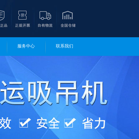
服务中心
联系我们