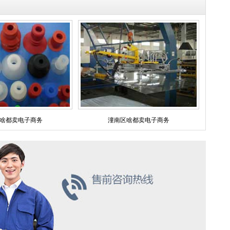
啥都卖电子商务
潼南区啥都卖电子商务