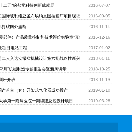
十二五”啥都卖科技创新成就展
2016-07-07
工国际玻利维亚圣布埃纳文图拉糖厂项目现场
2016-09-05
术打破国外垄断
2016-11-14
零部件）产品质量控制和技术评价实验室”真空吸盘
2016-12-16
化项目电站工程
2017-01-02
司二人入选安徽省机械设计第六批战略性新兴产业技术领军人才
2018-01-11
育月”机械制造专题报告会暨新风讲堂
2018-10-25
培训班开班
2018-11-19
国产首台（套）开架式气化器成功投产
2019-01-10
科大学第一附属医院一期续建总包设计项目
2019-03-28