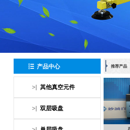
产品中心
推荐产品
>|
其他真空元件
>|
双层吸盘
>|
单层吸盘