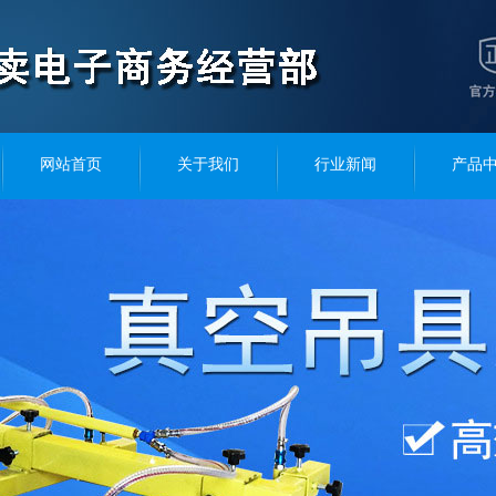
网站首页
关于我们
行业新闻
产品