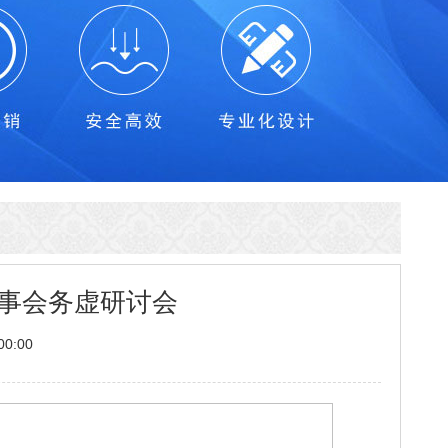
事会务虚研讨会
0:00