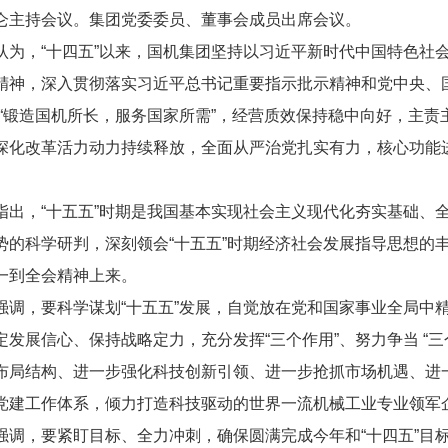
仑主持会议。集团党委委员、董事会成员出席会议。
认为，“十四五”以来，国机集团坚持以习近平新时代中国特色社
精神，深入贯彻落实习近平总书记重要指示批示精神和党中央、国
持“锻造国机所长，服务国家所需”，经营质效保持稳中向好，主
深化改革活力动力持续释放，全面从严治党扎实有力，核心功能
指出，“十五五”时期是我国基本实现社会主义现代化夯实基础、
势的科学研判，深刻领会“十五五”时期经济社会发展指导思想的丰
一到全会精神上来。
强调，要科学谋划“十五五”发展，自觉放在党和国家事业全局中
定发展信心、保持战略定力，充分发挥“三个作用”、努力争当 “
布局结构、进一步强化科技创新引领、进一步抢抓市场机遇、进
党建工作体系，倾力打造科技驱动的世界一流机械工业专业领军
强调，要紧盯目标、全力冲刺，确保圆满完成今年和“十四五”目标