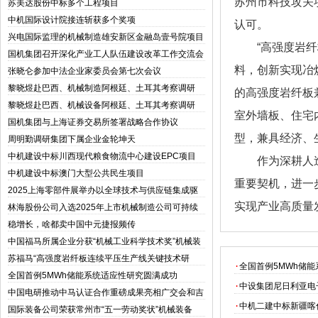
苏州市科技攻关
苏美达股份中标多个工程项目
中机国际设计院接连斩获多个奖项
认可。
兴电国际监理的机械制造雄安新区金融岛壹号院项目
“高强度岩
竣工交付
国机集团召开深化产业工人队伍建设改革工作交流会
料，创新实现冶
张晓仑参加中法企业家委员会第七次会议
黎晓煜赴巴西、机械制造阿根廷、土耳其考察调研
的高强度岩纤板
黎晓煜赴巴西、机械设备阿根廷、土耳其考察调研
室外墙板、住宅
国机集团与上海证券交易所签署战略合作协议
型，兼具经济、
周明勤调研集团下属企业金轮坤天
中机建设中标川西现代粮食物流中心建设EPC项目
作为深耕人
中机建设中标澳门大型公共民生项目
重要契机，进一
2025上海零部件展举办以全球技术与供应链集成驱
动汽车产业新时代
实现产业高质量
林海股份公司入选2025年上市机械制造公司可持续
发展优秀实践案例
稳增长，啥都卖中国中元捷报频传
中国福马所属企业分获“机械工业科学技术奖”机械装
备二三等奖
苏福马“高强度岩纤板连续平压生产线关键技术研
·
全国首例5MWh储
发”机械设计通过苏州市科技攻关项目立项报批
全国首例5MWh储能系统适应性研究圆满成功
·
中设集团尼日利亚电
中国电研推动中马认证合作重磅成果亮相广交会和吉
隆坡
·
中机二建中标新疆喀
国际装备公司荣获常州市“五一劳动奖状”机械装备