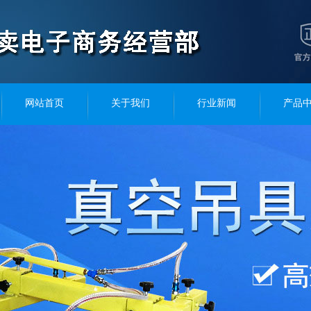
网站首页
关于我们
行业新闻
产品