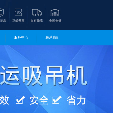
服务中心
联系我们