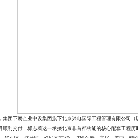
，集团下属企业中设集团旗下北京兴电国际工程管理有限公司（以
目顺利交付，标志着这一承接北京非首都功能的核心配套工程历