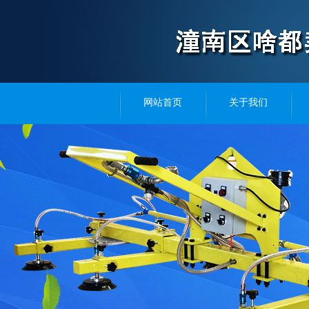
网站首页
关于我们