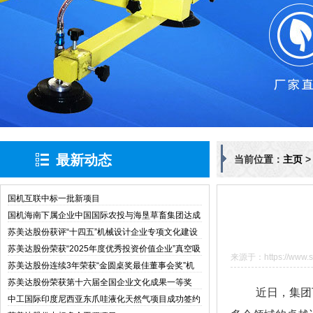
最新动态
当前位置：
主页
国机互联中标一批新项目
国机海南下属企业中国国际农投与海垦草畜集团达成
战略合作
苏美达股份获评“十四五”机械设计企业专项文化建设
与管理创新典型案例
苏美达股份荣获“2025年度优秀投资价值企业”真空吸
来源于：https://www.si
盘
苏美达股份连续3年荣获“金圆桌奖最佳董事会奖”机
械设备
苏美达股份荣获第十六届全国企业文化成果一等奖
近日，集团
中工国际印度尼西亚东爪哇液化天然气项目成功签约