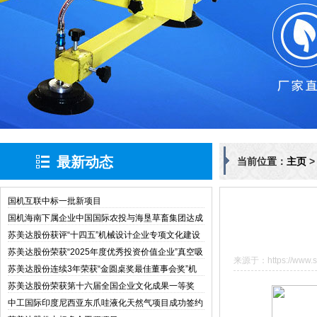
最新动态
当前位置：
主页
国机互联中标一批新项目
国机海南下属企业中国国际农投与海垦草畜集团达成
战略合作
苏美达股份获评“十四五”机械设计企业专项文化建设
与管理创新典型案例
苏美达股份荣获“2025年度优秀投资价值企业”真空吸
来源于：https://www.sin
盘
苏美达股份连续3年荣获“金圆桌奖最佳董事会奖”机
械设备
苏美达股份荣获第十六届全国企业文化成果一等奖
中工国际印度尼西亚东爪哇液化天然气项目成功签约