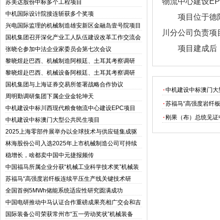
物流中心建设E
苏美达股份中标多个工程项目
中机国际设计院接连斩获多个奖项
项目位于德
兴电国际监理的机械制造雄安新区金融岛壹号院项目
川分公司负责项
竣工交付
国机集团召开深化产业工人队伍建设改革工作交流会
项目建成后
张晓仑参加中法企业家委员会第七次会议
黎晓煜赴巴西、机械制造阿根廷、土耳其考察调研
黎晓煜赴巴西、机械设备阿根廷、土耳其考察调研
国机集团与上海证券交易所签署战略合作协议
·
中机建设中标澳门大
周明勤调研集团下属企业金轮坤天
·
苏福马“高强度岩纤
中机建设中标川西现代粮食物流中心建设EPC项目
项目立项报批
·
刚果（布）总统见证
中机建设中标澳门大型公共民生项目
2025上海零部件展举办以全球技术与供应链集成驱
动汽车产业新时代
林海股份公司入选2025年上市机械制造公司可持续
发展优秀实践案例
稳增长，啥都卖中国中元捷报频传
中国福马所属企业分获“机械工业科学技术奖”机械装
备二三等奖
苏福马“高强度岩纤板连续平压生产线关键技术研
发”机械设计通过苏州市科技攻关项目立项报批
全国首例5MWh储能系统适应性研究圆满成功
中国电研推动中马认证合作重磅成果亮相广交会和吉
隆坡
国际装备公司荣获常州市“五一劳动奖状”机械装备