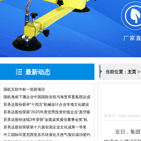
最新动态
当前位置：
主页
国机互联中标一批新项目
国机海南下属企业中国国际农投与海垦草畜集团达成
战略合作
苏美达股份获评“十四五”机械设计企业专项文化建设
与管理创新典型案例
苏美达股份荣获“2025年度优秀投资价值企业”真空吸
来源于：https://www.si
盘
苏美达股份连续3年荣获“金圆桌奖最佳董事会奖”机
械设备
苏美达股份荣获第十六届全国企业文化成果一等奖
近日，集团
中工国际印度尼西亚东爪哇液化天然气项目成功签约