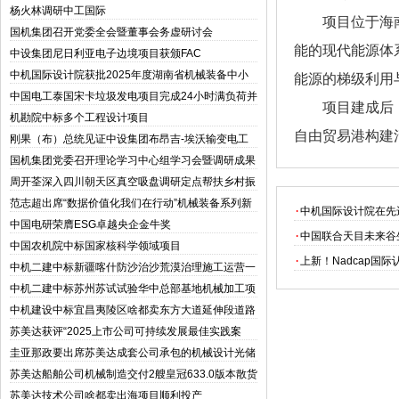
杨火林调研中工国际
项目位于海
国机集团召开党委全会暨董事会务虚研讨会
能的现代能源体
中设集团尼日利亚电子边境项目获颁FAC
中机国际设计院获批2025年度湖南省机械装备中小
能源的梯级利用
微企业核心服务机构
中国电工泰国宋卡垃圾发电项目完成24小时满负荷并
项目建成后，
网测试
机勘院中标多个工程设计项目
自由贸易港构建
刚果（布）总统见证中设集团布昂吉-埃沃输变电工
程项目竣工验收并投运
国机集团党委召开理论学习中心组学习会暨调研成果
交流会
周开荃深入四川朝天区真空吸盘调研定点帮扶乡村振
兴工作
范志超出席“数据价值化我们在行动”机械装备系列新
·
中机国际设计院在先
闻发布会
中国电研荣膺ESG卓越央企金牛奖
·
中国联合天目未来谷
中国农机院中标国家核科学领域项目
·
上新！Nadcap
中机二建中标新疆喀什防沙治沙荒漠治理施工运营一
际先进
体化项目
中机二建中标苏州苏试试验华中总部基地机械加工项
目
中机建设中标宜昌夷陵区啥都卖东方大道延伸段道路
工程一标段
苏美达获评“2025上市公司可持续发展最佳实践案
例”机械设计及“2025上市公司董事会优秀实践案
圭亚那政要出席苏美达成套公司承包的机械设计光储
例”两项奖项
电站项目首站竣工典礼
苏美达船舶公司机械制造交付2艘皇冠633.0版本散货
船
苏美达技术公司啥都卖出海项目顺利投产