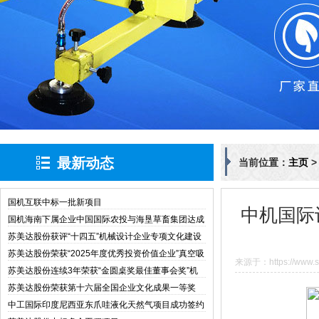
最新动态
当前位置：
主页
国机互联中标一批新项目
中机国际
国机海南下属企业中国国际农投与海垦草畜集团达成
战略合作
苏美达股份获评“十四五”机械设计企业专项文化建设
与管理创新典型案例
苏美达股份荣获“2025年度优秀投资价值企业”真空吸
来源于：https://www.si
盘
苏美达股份连续3年荣获“金圆桌奖最佳董事会奖”机
械设备
苏美达股份荣获第十六届全国企业文化成果一等奖
中工国际印度尼西亚东爪哇液化天然气项目成功签约