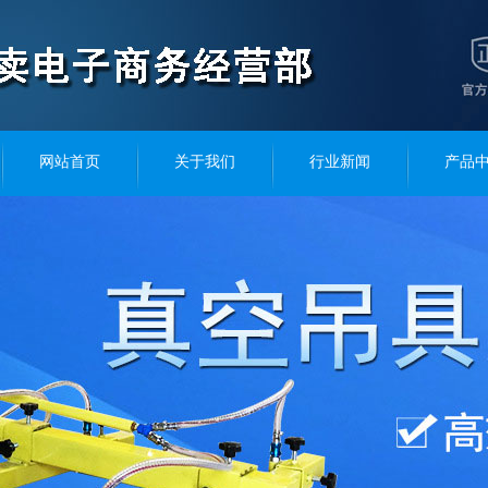
网站首页
关于我们
行业新闻
产品