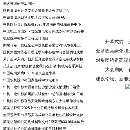
杨火林调研中工国际
国机集团召开党委全会暨董事会务虚研讨会
中设集团尼日利亚电子边境项目获颁FAC
中机国际设计院获批2025年度湖南省机械装备中小
微企业核心服务机构
中国电工泰国宋卡垃圾发电项目完成24小时满负荷并
网测试
机勘院中标多个工程设计项目
开幕式前，
刚果（布）总统见证中设集团布昂吉-埃沃输变电工
程项目竣工验收并投运
业基础高级化和
国机集团党委召开理论学习中心组学习会暨调研成果
交流会
周开荃深入四川朝天区真空吸盘调研定点帮扶乡村振
对集团锚定高端
兴工作
范志超出席“数据价值化我们在行动”机械装备系列新
大会期间，
闻发布会
中国电研荣膺ESG卓越央企金牛奖
建设论坛、新能
中国农机院中标国家核科学领域项目
中机二建中标新疆喀什防沙治沙荒漠治理施工运营一
体化项目
中机二建中标苏州苏试试验华中总部基地机械加工项
目
中机建设中标宜昌夷陵区啥都卖东方大道延伸段道路
工程一标段
苏美达获评“2025上市公司可持续发展最佳实践案
例”机械设计及“2025上市公司董事会优秀实践案
圭亚那政要出席苏美达成套公司承包的机械设计光储
例”两项奖项
电站项目首站竣工典礼
苏美达船舶公司机械制造交付2艘皇冠633.0版本散货
船
苏美达技术公司啥都卖出海项目顺利投产