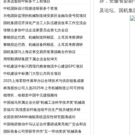
辞，安徽省委副
苏美达股份中标多个工程项目
中机国际设计院接连斩获多个奖项
及论坛。国机集
兴电国际监理的机械制造雄安新区金融岛壹号院项目
竣工交付
国机集团召开深化产业工人队伍建设改革工作交流会
张晓仑参加中法企业家委员会第七次会议
黎晓煜赴巴西、机械制造阿根廷、土耳其考察调研
黎晓煜赴巴西、机械设备阿根廷、土耳其考察调研
国机集团与上海证券交易所签署战略合作协议
周明勤调研集团下属企业金轮坤天
中机建设中标川西现代粮食物流中心建设EPC项目
中机建设中标澳门大型公共民生项目
2025上海零部件展举办以全球技术与供应链集成驱
动汽车产业新时代
林海股份公司入选2025年上市机械制造公司可持续
发展优秀实践案例
稳增长，啥都卖中国中元捷报频传
中国福马所属企业分获“机械工业科学技术奖”机械装
备二三等奖
苏福马“高强度岩纤板连续平压生产线关键技术研
发”机械设计通过苏州市科技攻关项目立项报批
全国首例5MWh储能系统适应性研究圆满成功
中国电研推动中马认证合作重磅成果亮相广交会和吉
隆坡
国际装备公司荣获常州市“五一劳动奖状”机械装备