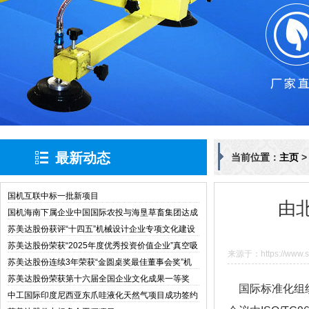
最新动态
当前位置：
主页
国机互联中标一批新项目
由
国机海南下属企业中国国际农投与海垦草畜集团达成
战略合作
苏美达股份获评“十四五”机械设计企业专项文化建设
与管理创新典型案例
苏美达股份荣获“2025年度优秀投资价值企业”真空吸
来源于：https://www.si
盘
苏美达股份连续3年荣获“金圆桌奖最佳董事会奖”机
械设备
苏美达股份荣获第十六届全国企业文化成果一等奖
国际标准化组织起
中工国际印度尼西亚东爪哇液化天然气项目成功签约