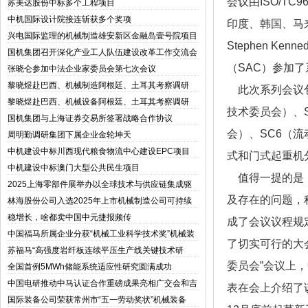
会议由ISO/T
苏美达股份中标多个工程项目
中机国际设计院接连斩获多个奖项
印度、韩国、马
兴电国际监理的机械制造雄安新区金融岛壹号院项目
Stephen 
竣工交付
国机集团召开深化产业工人队伍建设改革工作交流会
（SAC）参加
张晓仑参加中法企业家委员会第七次会议
黎晓煜赴巴西、机械制造阿根廷、土耳其考察调研
此次系列会议包括
黎晓煜赴巴西、机械设备阿根廷、土耳其考察调研
技术委员会）、
国机集团与上海证券交易所签署战略合作协议
会）、SC6（
周明勤调研集团下属企业金轮坤天
中机建设中标川西现代粮食物流中心建设EPC项目
式和门式起重机分
中机建设中标澳门大型公共民生项目
值得一提的是，
2025上海零部件展举办以全球技术与供应链集成驱
动汽车产业新时代
及存在的问题，
林海股份公司入选2025年上市机械制造公司可持续
发展优秀实践案例
稳增长，啥都卖中国中元捷报频传
成了会议议程规
中国福马所属企业分获“机械工业科学技术奖”机械装
了切实可行的大会
备二三等奖
苏福马“高强度岩纤板连续平压生产线关键技术研
发”机械设计通过苏州市科技攻关项目立项报批
委员会”会议上
全国首例5MWh储能系统适应性研究圆满成功
中国电研推动中马认证合作重磅成果亮相广交会和吉
表在会上介绍了
隆坡
国际装备公司荣获常州市“五一劳动奖状”机械装备