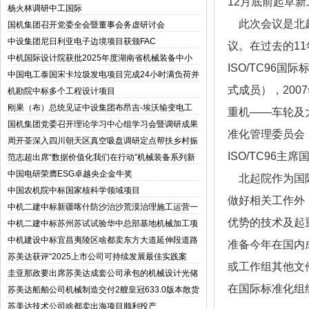
12月底前起草
杨火林调研中工国际
此次会议是北起院
国机集团召开党委全会暨董事会务虚研讨会
中设集团尼日利亚电子边境项目获颁FAC
议。在过去的1
中机国际设计院获批2025年度湖南省机械装备中小
ISO/TC96
微企业核心服务机构
中国电工泰国宋卡垃圾发电项目完成24小时满负荷并
网测试
式成员），200
机勘院中标多个工程设计项目
刚果（布）总统见证中设集团布昂吉-埃沃输变电工
重机——车轮及
程项目竣工验收并投运
国机集团党委召开理论学习中心组学习会暨调研成果
准化管理委员会（
交流会
周开荃深入四川朝天区真空吸盘调研定点帮扶乡村振
兴工作
ISO/TC9
范志超出席“数据价值化我们在行动”机械装备系列新
闻发布会
中国电研荣膺ESG卓越央企金牛奖
北起院作为国际标
中国农机院中标国家核科学领域项目
做好相关工作外
中机二建中标新疆喀什防沙治沙荒漠治理施工运营一
体化项目
优势的技术及起
中机二建中标苏州苏试试验华中总部基地机械加工项
目
中机建设中标宜昌夷陵区啥都卖东方大道延伸段道路
准备今年在国内成
工程一标段
苏美达获评“2025上市公司可持续发展最佳实践案
或工作组其他文
例”机械设计及“2025上市公司董事会优秀实践案
圭亚那政要出席苏美达成套公司承包的机械设计光储
例”两项奖项
电站项目首站竣工典礼
在国际标准化组
苏美达船舶公司机械制造交付2艘皇冠633.0版本散货
船
苏美达技术公司啥都卖出海项目顺利投产