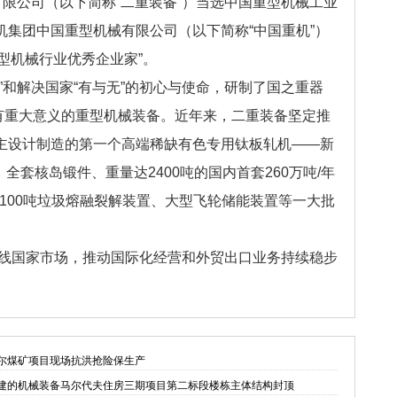
限公司（以下简称“二重装备”）当选中国重型机械工业
集团中国重型机械有限公司（以下简称“中国重机”）
重型机械行业优秀企业家”。
和解决国家“有与无”的初心与使命，研制了国之重器
具有重大意义的重型机械装备。近年来，二重装备坚定推
主设计制造的第一个高端稀缺有色专用钛板轧机——新
全套核岛锻件、重量达2400吨的国内首套260万吨/年
100吨垃圾熔融裂解装置、大型飞轮储能装置等一大批
沿线国家市场，推动国际化经营和外贸出口业务持续稳步
塔尔煤矿项目现场抗洪抢险保生产
承建的机械装备马尔代夫住房三期项目第二标段楼栋主体结构封顶