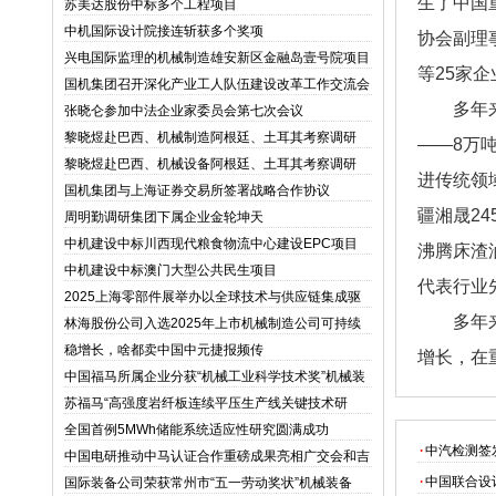
生了中国
苏美达股份中标多个工程项目
中机国际设计院接连斩获多个奖项
协会副理
兴电国际监理的机械制造雄安新区金融岛壹号院项目
等25家
竣工交付
国机集团召开深化产业工人队伍建设改革工作交流会
多年来，
张晓仑参加中法企业家委员会第七次会议
黎晓煜赴巴西、机械制造阿根廷、土耳其考察调研
——8万
黎晓煜赴巴西、机械设备阿根廷、土耳其考察调研
进传统领
国机集团与上海证券交易所签署战略合作协议
疆湘晟2
周明勤调研集团下属企业金轮坤天
中机建设中标川西现代粮食物流中心建设EPC项目
沸腾床渣
中机建设中标澳门大型公共民生项目
代表行业
2025上海零部件展举办以全球技术与供应链集成驱
动汽车产业新时代
多年来，
林海股份公司入选2025年上市机械制造公司可持续
发展优秀实践案例
稳增长，啥都卖中国中元捷报频传
增长，在
中国福马所属企业分获“机械工业科学技术奖”机械装
备二三等奖
苏福马“高强度岩纤板连续平压生产线关键技术研
发”机械设计通过苏州市科技攻关项目立项报批
全国首例5MWh储能系统适应性研究圆满成功
·
中汽检测签
中国电研推动中马认证合作重磅成果亮相广交会和吉
隆坡
·
中国联合设
国际装备公司荣获常州市“五一劳动奖状”机械装备