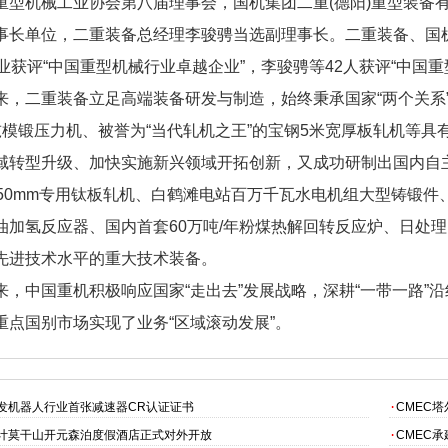
重型机械工业协会第八届理事会，国机集团二重(德阳)重型装备有
事长单位，二重装备总经理李骏骋当选副理事长。二重装备、国机
企业获评“中国重型机械行业卓越企业”，李骏骋等42人获评“中国
二重装备立足高端装备研发与制造，始终秉承国家“两个关系”
吨模锻压力机、被誉为“当代轧机之王”的宝钢5米宽厚板轧机等
域转型升级、加快实施新兴领域开拓创新，又成功研制出国内自
450mm专用钛板轧机、白鹤滩电站百万千瓦水电机组大型铸锻件、
油加氢反应器、国内首套60万吨/年粉煤热解回转反应炉、日处理
先进技术水平的重大技术装备。
中国重机积极响应国家“走出去”发展战略，深耕“一带一路”
重点国别市场实现了业务“区域滚动发展”。
发机器人行业首张减速器CR认证证书
·
CMEC
计莫干山开元森泊度假酒店正式对外开放
·
CMEC