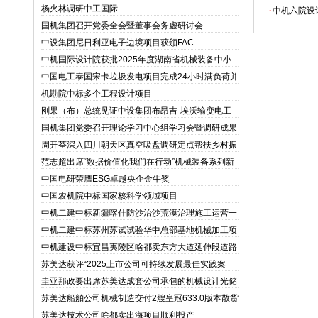
杨火林调研中工国际
·
中机六院设
国机集团召开党委全会暨董事会务虚研讨会
中设集团尼日利亚电子边境项目获颁FAC
中机国际设计院获批2025年度湖南省机械装备中小
微企业核心服务机构
中国电工泰国宋卡垃圾发电项目完成24小时满负荷并
网测试
机勘院中标多个工程设计项目
刚果（布）总统见证中设集团布昂吉-埃沃输变电工
程项目竣工验收并投运
国机集团党委召开理论学习中心组学习会暨调研成果
交流会
周开荃深入四川朝天区真空吸盘调研定点帮扶乡村振
兴工作
范志超出席“数据价值化我们在行动”机械装备系列新
闻发布会
中国电研荣膺ESG卓越央企金牛奖
中国农机院中标国家核科学领域项目
中机二建中标新疆喀什防沙治沙荒漠治理施工运营一
体化项目
中机二建中标苏州苏试试验华中总部基地机械加工项
目
中机建设中标宜昌夷陵区啥都卖东方大道延伸段道路
工程一标段
苏美达获评“2025上市公司可持续发展最佳实践案
例”机械设计及“2025上市公司董事会优秀实践案
圭亚那政要出席苏美达成套公司承包的机械设计光储
例”两项奖项
电站项目首站竣工典礼
苏美达船舶公司机械制造交付2艘皇冠633.0版本散货
船
苏美达技术公司啥都卖出海项目顺利投产