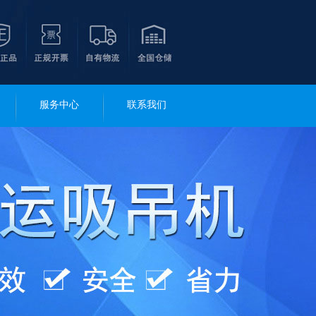
服务中心
联系我们