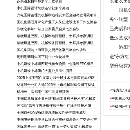
装箱发出
苏美达股份中标多个工程项目
中机国际设计院接连斩获多个奖项
国机集团
兴电国际监理的机械制造雄安新区金融岛壹号院项目
务业转型
竣工交付
国机集团召开深化产业工人队伍建设改革工作交流会
已先后和
张晓仑参加中法企业家委员会第七次会议
黎晓煜赴巴西、机械制造阿根廷、土耳其考察调研
低运营成
黎晓煜赴巴西、机械设备阿根廷、土耳其考察调研
洛阳市政
国机集团与上海证券交易所签署战略合作协议
进“东方
周明勤调研集团下属企业金轮坤天
中机建设中标川西现代粮食物流中心建设EPC项目
型升级探
中机建设中标澳门大型公共民生项目
2025上海零部件展举办以全球技术与供应链集成驱
动汽车产业新时代
林海股份公司入选2025年上市机械制造公司可持续
发展优秀实践案例
·
“东方红”
稳增长，啥都卖中国中元捷报频传
·
中国联合代
中国福马所属企业分获“机械工业科学技术奖”机械装
备二三等奖
苏福马“高强度岩纤板连续平压生产线关键技术研
·
中机国际打
发”机械设计通过苏州市科技攻关项目立项报批
全国首例5MWh储能系统适应性研究圆满成功
中国电研推动中马认证合作重磅成果亮相广交会和吉
隆坡
国际装备公司荣获常州市“五一劳动奖状”机械装备