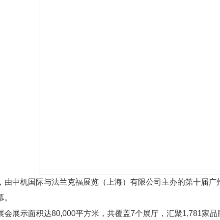
，由中机国际与法兰克福展览（上海）有限公司主办的第十届广
幕。
展会展示面积达80,000平方米，共覆盖7个展厅，汇聚1,78