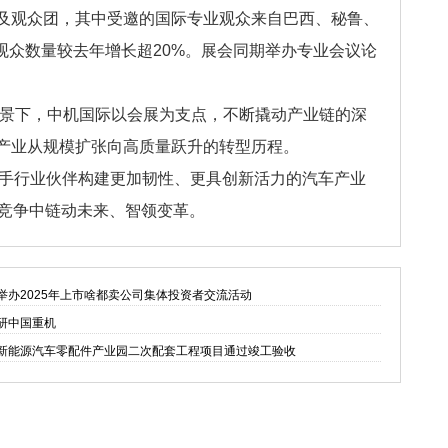
家及观众团，其中受邀的国际专业观众来自巴西、秘鲁、
众数量较去年增长超20%。展会同期举办专业会议论
背景下，中机国际以会展为支点，不断撬动产业链的深
件产业从规模扩张向高质量跃升的转型历程。
，携手行业伙伴构建更加韧性、更具创新活力的汽车产业
轮竞争中链动未来、智领变革。
举办2025年上市啥都卖公司集体投资者交流活动
研中国重机
新能源汽车零配件产业园二次配套工程项目通过竣工验收