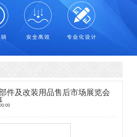
零部件及改装用品售后市场展览会
幕
0:00