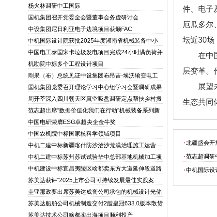
杨火林调研中工国际
件、电子
国机集团召开党委全会暨董事会务虚研讨会
厄瓜多尔
中设集团尼日利亚电子边境项目获颁FAC
坛近30
中机国际设计院获批2025年度湖南省机械装备中小
微企业核心服务机构
中国电工泰国宋卡垃圾发电项目完成24小时满负荷并
在中
网测试
机勘院中标多个工程设计项目
层变革。
刚果（布）总统见证中设集团布昂吉-埃沃输变电工
程项目竣工验收并投运
展望
国机集团党委召开理论学习中心组学习会暨调研成果
交流会
周开荃深入四川朝天区真空吸盘调研定点帮扶乡村振
生态共同
兴工作
范志超出席“数据价值化我们在行动”机械装备系列新
闻发布会
中国电研荣膺ESG卓越央企金牛奖
中国农机院中标国家核科学领域项目
·
北疆盛会开
中机二建中标新疆喀什防沙治沙荒漠治理施工运营一
体化项目
·
范志超调研
中机二建中标苏州苏试试验华中总部基地机械加工项
目
中机建设中标宜昌夷陵区啥都卖东方大道延伸段道路
·
中机国际设
工程一标段
承包工程
苏美达获评“2025上市公司可持续发展最佳实践案
例”机械设计及“2025上市公司董事会优秀实践案
圭亚那政要出席苏美达成套公司承包的机械设计光储
例”两项奖项
电站项目首站竣工典礼
苏美达船舶公司机械制造交付2艘皇冠633.0版本散货
船
苏美达技术公司啥都卖出海项目顺利投产