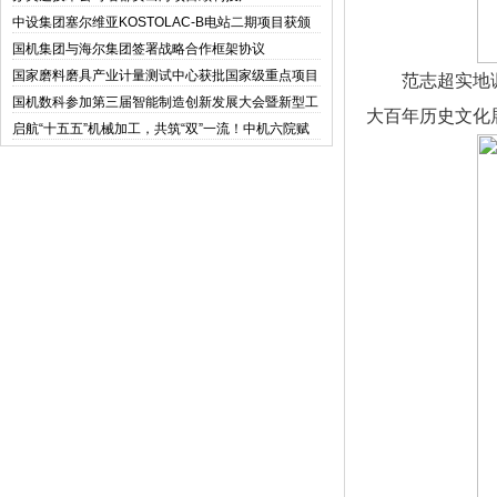
中设集团塞尔维亚KOSTOLAC-B电站二期项目获颁
证书
国机集团与海尔集团签署战略合作框架协议
国家磨料磨具产业计量测试中心获批国家级重点项目
范志超实地
国机数科参加第三届智能制造创新发展大会暨新型工
大百年历史文化
业互联网大会
启航“十五五”机械加工，共筑“双”一流！中机六院赋
能郑州大学新校区整体设计项目