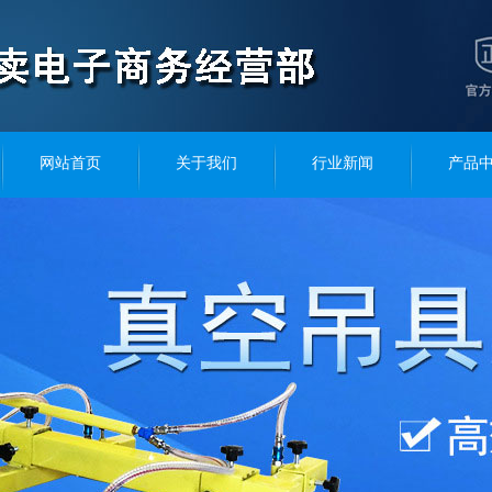
网站首页
关于我们
行业新闻
产品