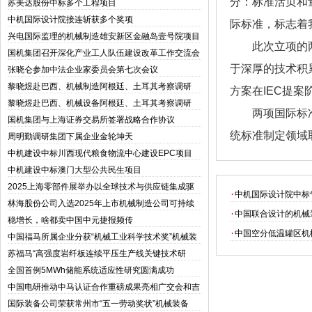
分：标准活页和
苏美达股份中标多个工程项目
中机国际设计院接连斩获多个奖项
际标准，标志着
兴电国际监理的机械制造雄安新区金融岛壹号院项目
此次立项的
竣工交付
国机集团召开深化产业工人队伍建设改革工作交流会
于深厚的技术积
张晓仑参加中法企业家委员会第七次会议
黎晓煜赴巴西、机械制造阿根廷、土耳其考察调研
方案在IEC提
黎晓煜赴巴西、机械设备阿根廷、土耳其考察调研
两项国际标
国机集团与上海证券交易所签署战略合作协议
统标准制定领域
周明勤调研集团下属企业金轮坤天
中机建设中标川西现代粮食物流中心建设EPC项目
中机建设中标澳门大型公共民生项目
2025上海零部件展举办以全球技术与供应链集成驱
·
中机国际设计院中标
动汽车产业新时代
林海股份公司入选2025年上市机械制造公司可持续
承包工程
·
中国联合设计的机械
发展优秀实践案例
稳增长，啥都卖中国中元捷报频传
·
中国空分低温罐区机
中国福马所属企业分获“机械工业科学技术奖”机械装
备二三等奖
苏福马“高强度岩纤板连续平压生产线关键技术研
发”机械设计通过苏州市科技攻关项目立项报批
全国首例5MWh储能系统适应性研究圆满成功
中国电研推动中马认证合作重磅成果亮相广交会和吉
隆坡
国际装备公司荣获常州市“五一劳动奖状”机械装备